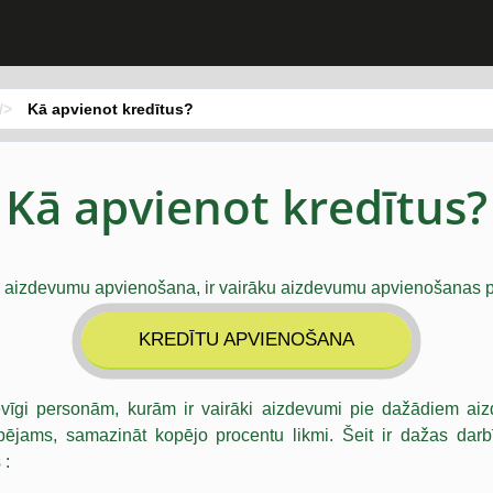
/>
Kā apvienot kredītus?
Kā apvienot kredītus?
ā aizdevumu apvienošana, ir vairāku aizdevumu apvienošanas p
KREDĪTU APVIENOŠANA
evīgi personām, kurām ir vairāki aizdevumi pie dažādiem aiz
pējams, samazināt kopējo procentu likmi. Šeit ir dažas darbī
 :