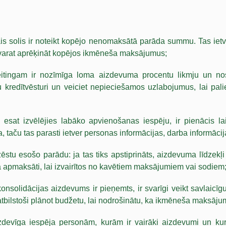
 solis ir noteikt kopējo nenomaksātā parāda summu. Tas ietve
, varat aprēķināt kopējos ikmēneša maksājumus;
ītreitingam ir nozīmīga loma aizdevuma procentu likmju un n
kredītvēsturi un veiciet nepieciešamos uzlabojumus, lai pal
d esat izvēlējies labāko apvienošanas iespēju, ir pienācis l
a, taču tas parasti ietver personas informācijas, darba informāc
ēstu esošo parādu: ja tas tiks apstiprināts, aizdevuma līdzekļi 
nībā apmaksāti, lai izvairītos no kavētiem maksājumiem vai sodiem
nsolidācijas aizdevums ir pieņemts, ir svarīgi veikt savlaicī
atbilstoši plānot budžetu, lai nodrošinātu, ka ikmēneša maksājum
zdevīga iespēja personām, kurām ir vairāki aizdevumi un kur