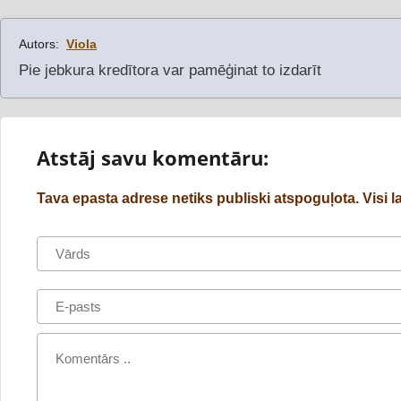
Autors:
Viola
Pie jebkura kredītora var pamēģinat to izdarīt
Atstāj savu komentāru:
Tava epasta adrese netiks publiski atspoguļota. Visi lau