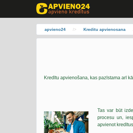
apvieno24
/>
Kreditu apvienosana
Kredītu apvienošana, kas pazīstama arī k
Tas var būt izd
procesu un, ies
apvienot kredītus