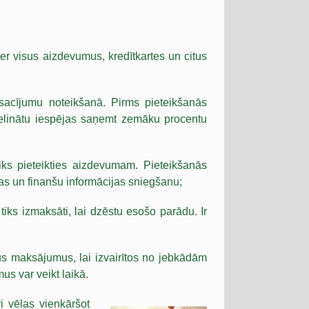
r visus aizdevumus, kredītkartes un citus
osacījumu noteikšanā. Pirms pieteikšanās
ielinātu iespējas saņemt zemāku procentu
aiks pieteikties aizdevumam. Pieteikšanās
ijas un finanšu informācijas sniegšanu;
tiks izmaksāti, lai dzēstu esošo parādu. Ir
;
gus maksājumus, lai izvairītos no jebkādām
us var veikt laikā.
i vēlas vienkāršot