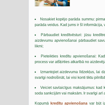
Nosakiet kopējo parāda summu: pirmais
parāda veidus. Kad jums ir šī informācija
Pārbaudiet kredītvēsturi: jūsu kred
aizdevumu apvienošanai pārbaudiet savu 
likmi;
Pieteikties kredītu apvienošanai: Ka
process var atšķirties atkarībā no aizdevēj
Izmantojiet aizdevuma līdzekļus, lai dz
svarīgi nodrošināt, lai visi konti tiktu pil
Veiciet savlaicīgus maksājumus: kad ko
soda sankcijām vai maksām. Ir svarīgi arī 
Kopumā
kredītu apvienošana
var būt i